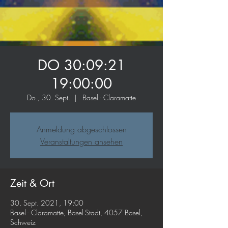
DO 30:09:21
19:00:00
Do., 30. Sept.
  |  
Basel - Claramatte
Anmeldung abgeschlossen
Veranstaltungen ansehen
Zeit & Ort
30. Sept. 2021, 19:00
Basel - Claramatte, Basel-Stadt, 4057 Basel,
Schweiz