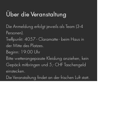
Über die Veranstaltung
Die Anmeldung erfolgt jeweils als Team (3-4 
Personen).  
Treffpunkt: 4057 - Claramatte - beim Haus in 
der Mitte des Platzes. 
Beginn: 19:00 Uhr
Bitte wetterangepasste Kleidung anziehen, kein 
Gepäck mitbringen und 5,- CHF Taschengeld 
einstecken.
Die Veranstaltung findet an der frischen Luft statt. 
Das Mitführen einer Mund-Nase-Bedeckung ist 
obligatorisch.
Diese Veranstaltung teilen